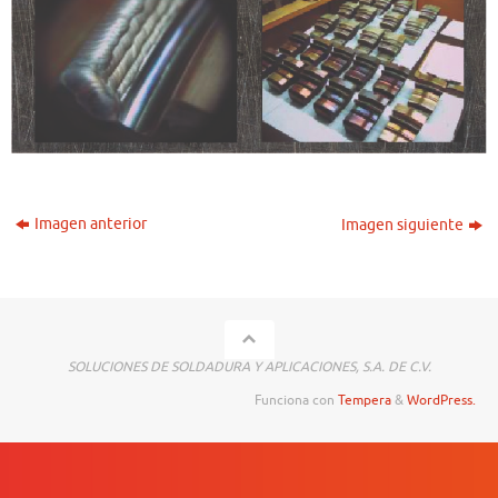
Imagen anterior
Imagen siguiente
SOLUCIONES DE SOLDADURA Y APLICACIONES, S.A. DE C.V.
Funciona con
Tempera
&
WordPress.