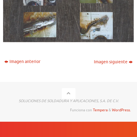
Imagen anterior
Imagen siguiente
SOLUCIONES DE SOLDADURA Y APLICACIONES, S.A. DE C.V.
Funciona con
Tempera
&
WordPress.