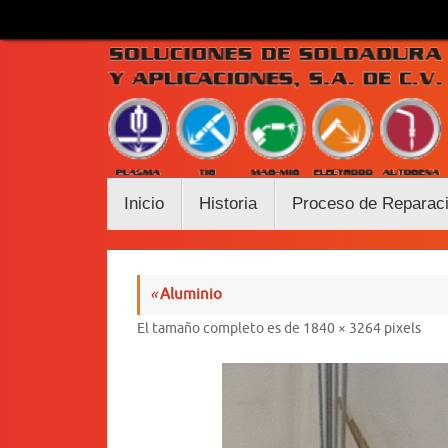
Saltar
al
contenido
Saltar
Inicio
Historia
Proceso de Reparac
al
contenido
«
Aluminio
El tamaño completo es de
1840 × 3264
pixels