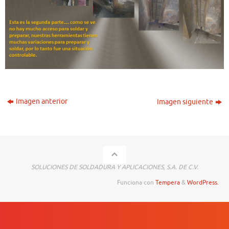
Imagen anterior
Imagen siguiente
SOLUCIONES DE SOLDADURA Y APLICACIONES, S.A. DE C.V.
Funciona con
Tempera
&
WordPress.