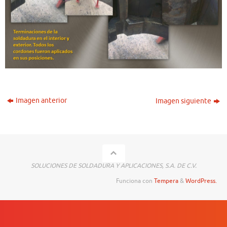
Imagen anterior
Imagen siguiente
SOLUCIONES DE SOLDADURA Y APLICACIONES, S.A. DE C.V.
Funciona con
Tempera
&
WordPress.