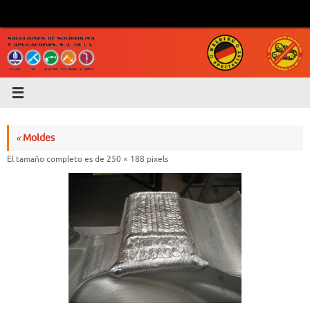
Saltar
al
contenido
«
Moldes
El tamaño completo es de
250 × 188
pixels