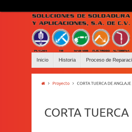
Saltar
al
contenido
Saltar
Inicio
Historia
Proceso de Reparac
al
contenido
Inicio
Proyecto
CORTA TUERCA DE ANGLAJE 
CORTA TUERCA 