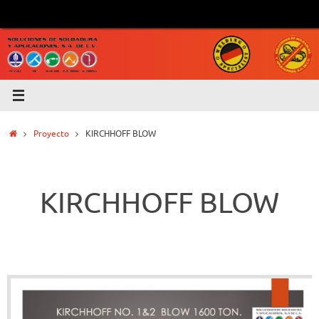
Saltar
al
contenido
Inicio
Proyecto
KIRCHHOFF BLOW
KIRCHHOFF BLOW