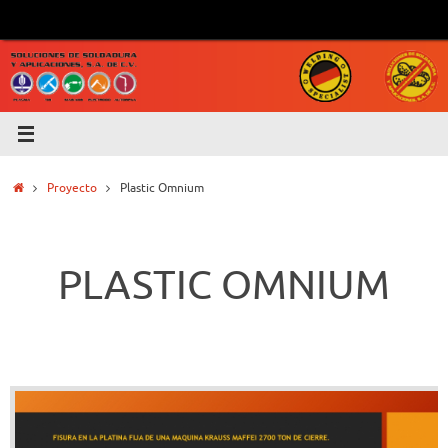
Saltar
al
contenido
Inicio
Proyecto
Plastic Omnium
PLASTIC OMNIUM