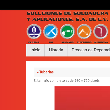
Saltar
al
contenido
Saltar
Inicio
Historia
Proceso de Reparac
al
contenido
«
Tuberías
El tamaño completo es de
960 × 720
pixels